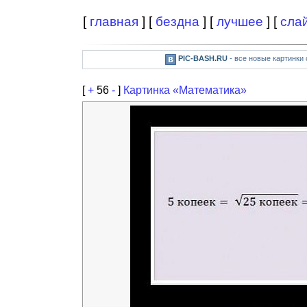
[
главная
] [
бездна
] [
лучшее
] [
сла
PIC-BASH.RU
- все новые картинки
[
+
56
-
]
Картинка «Математика»