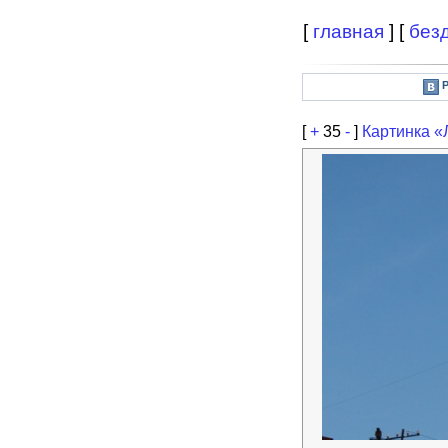
[
главная
] [
без
[
+
35
-
]
Картинка «