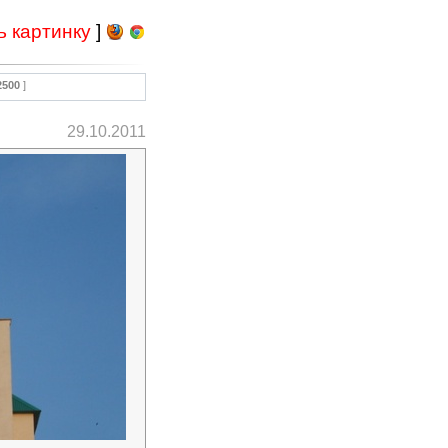
ь картинку
]
2500
]
29.10.2011