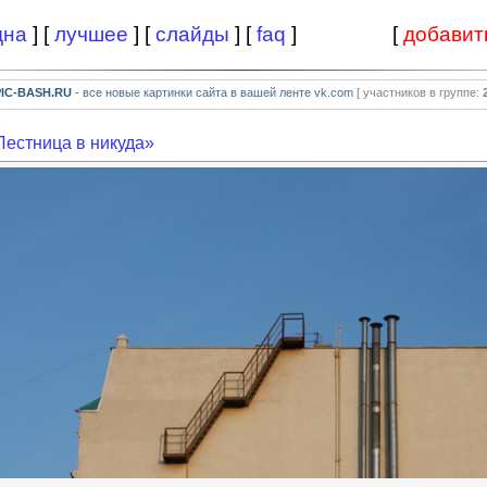
дна
] [
лучшее
] [
слайды
] [
faq
]
[
добавит
PIC-BASH.RU
- все новые картинки сайта в вашей ленте vk.com
[ участников в группе:
Лестница в никуда»