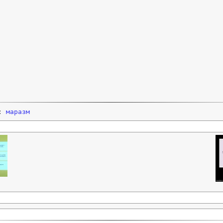
и:
маразм