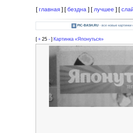
[
главная
] [
бездна
] [
лучшее
] [
сла
PIC-BASH.RU
- все новые картинки
[
+
25
-
]
Картинка «Японуться»